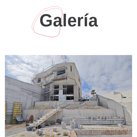
extiende por todas las caras entendiéndose como
una edificación exenta que se mimetiza con la
Galería
serenidad del paisaje.
Aunque el conjunto mantenga una lectura visual
homogénea desde el exterior, el interior de cada
vivienda se adapta de forma independiente a la
geografía del terreno, conectando sus plantas a
través de un núcleo funcional de ascensor y
escalera. La Vivienda A organiza su programa en
dos alturas sobre rasante y un semisótano diáfano
destinado a trastero. En su planta baja se desarrolla
una fluida zona de día que unifica salón, comedor y
cocina, abriéndose en su fachada este hacia las
terrazas y el área de la piscina. La planta primera
se reserva para el descanso, destacando un