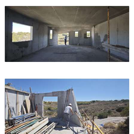
el programa de habitaciones para invitados con sus
baños privados. En la planta superior, la vivienda se
corona exclusivamente con la suite principal, que
replica la misma secuencia espacial de vestidor y
baño central, terminando en un dormitorio orientado
al sureste para capturar el horizonte mediterráneo.
Con la estructura y los cerramientos exteriores
completados, las viviendas de Gran Alacant entran
en su siguiente fase. En este punto se permite
experimentar la escala real de los espacios y la
conexión de las terrazas con el horizonte del
barranco. Actualmente, las tareas de albañilería dan
forma a la distribución de las estancias, para
continuar con la ejecución de los acabados y
detalles interiores que se han planificado