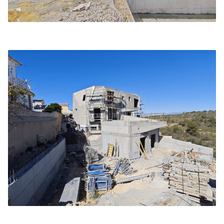
dormitorio principal concebido como una sugerente
transición de espacios donde el vestidor y el baño
en suite dan paso a la zona de cama, orientada
estratégicamente para volcarse por completo hacia
las vistas.
Por su parte, la Vivienda B responde a la pendiente
de una manera más fragmentada mediante la
articulación de dos volúmenes conectados.
Mientras el cuerpo principal se alinea a la cota de la
calle con el acceso y la zona de día, el perfil del
terreno da pie a un segundo volumen situado a más
de cuatro metros por debajo del nivel del viario.
Este espacio inferior, ubicado bajo la plataforma de
la terraza y la piscina, aloja de forma independiente