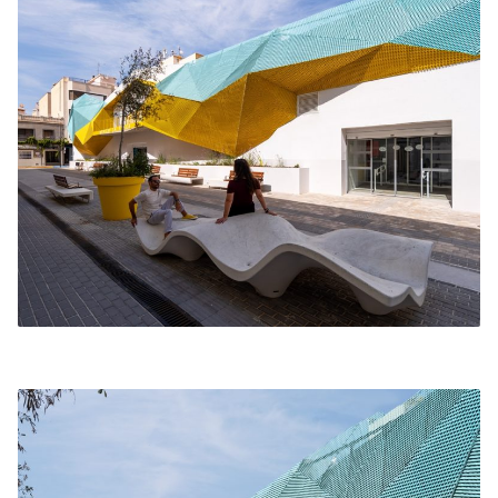
Norte, ampliando así la superficie de uso de la
planta primera y generando dos nuevas salas para
ocio y baños.
Las instalaciones propuestas quedan vistas
formando parte del diseño y la arquitectura, una
arquitectura moderna, industrial y pensada para el
uso al que va destinado, bañando de luz y color a
Novelda y renaciendo para volver a ser un nuevo
centro neurálgico para la sociedad local y cualquier
persona que quiera visitar y utilizar estas
instalaciones abiertas a cualquier público.