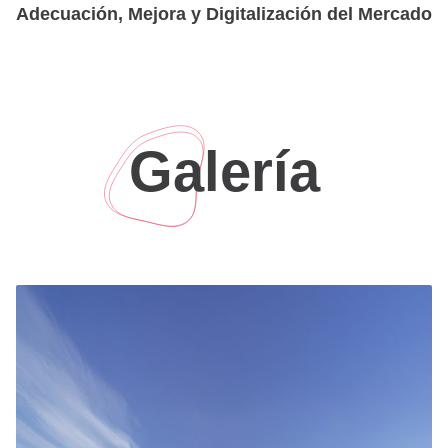
Adecuación, Mejora y Digitalización del Mercado
de Abastos de Novelda y de su entorno
Licitación pública en Novelda. Proponemos un
reforma integral del antiguo Mercado de Novelda,
modernizando sus espacios y transformando sus
Galería
fachadas con la premisa de hacer de este proyecto
un lugar de relevancia a nivel local, atendiendo a
los usos de mercado en su planta baja y locales de
gastronomía y ocio en su planta superior.
Nos encontramos con un edificio con muchas
carencias a nivel de iluminación, seguridad,
eficiencia energética, que requería con urgencia un
cambio total y una actualización a las normativas
actuales y al uso que estaba destinado. Una de las