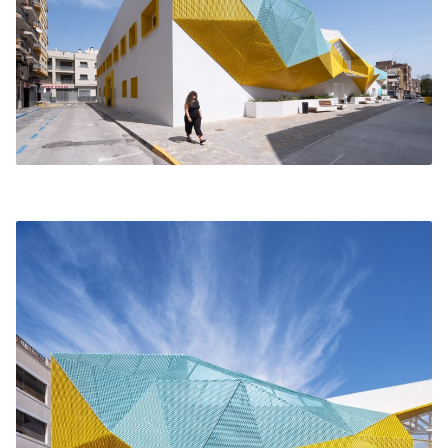
SATE, envolviendo así térmicamente todo el
proyecto y realizando una «caja estanca» protegida
de las inclemencias exteriores.
Todos los motores de máquinas que existían en
esos falsos techos se pasaron a las fachadas, para
que expulsaran el aire caliente al exterior y no al
interior del edificio, como estaban antes. Para
ocultar dichas máquinas en fachada y favorecer su
registro, se propuso una fachada poligonal a base
de triangulaciones metálicas de colores que otorgan
al edificio de un carácter propio llenando de color
sus calles e incorporando iluminación LED RGB
para poder modificar su color cuando así lo requiera
el Ayuntamiento en eventos especiales o festivos.