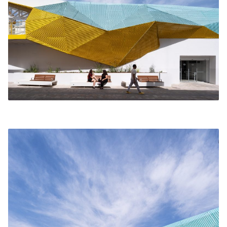
igual que en planta baja, se recuperaron todas las
cerchas metálicas originales, quedando un espacio
diáfano donde poder ubicar más adelante puestos
gastronómicos y de ocio. Así mismo se comunicó
esta planta hasta la calle, mediante la reforma e
incorporación de nuevas escaleras de conexión y
ascensor accesible, con la precaución además, de
incorporar una serie de puertas de seguridad para
en el caso de no uso de la planta baja, la planta
primera pueda funcionar independientemente
evitando así, el acceso a la planta baja en horario
fuera de actividad de mercado. Este espacio de
planta primera, se conectó a través de una pasarela
a la edificación de planta primera existente que
anteriormente solo tenía acceso desde la zona