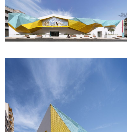
primeras actuaciones urgentes a realizar era volver
a descubrir las estructuras metálicas que se
hallaban ocultas tras los falsos techos de planta
baja; esto nos llevó a volver a introducir la luz
natural en su interior y dejar las cubiertas vistas en
su interior ganando altura libre y generando un
espacio más amplio y generoso para introducir
todas las instalaciones necesarias de clima,
seguridad contra incendios e iluminación que
requería la propuesta. Volvimos a recuperar las
antiguas cubiertas que tenía el edificio de carácter
industrial, sustituyendo las mismas por paneles con
alto índice de eficiencia energética para generar
una envolvente completa aislada térmicamente.
Para ello, en todas sus fachadas se propuso un