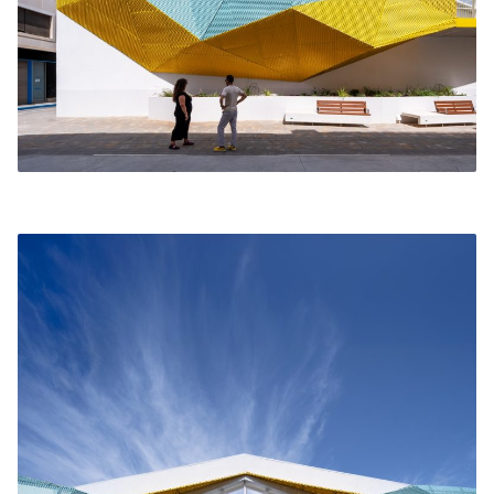
La propuesta requería mantener los puestos
originales y se actúo en el resto de elementos del
edificio, sin tocar dichos puestos, manteniendo su
distribución y aspecto originales.
Respecto a la fachada Sur del edificio, proponemos
una serie de elementos metálicos de color para
poder integrar dos mensajes según el sentido de
lectura de su geometría. Por un lado, cuando
caminas recorriendo la fachada se puede leer
«Mercat Novelda» y por otro lado se diseñó un
mural en vinilo con elementos locales de relevancia
y productos típicos de venta y consumo en el
mercado.
Se intervino también en la peatonalización de la