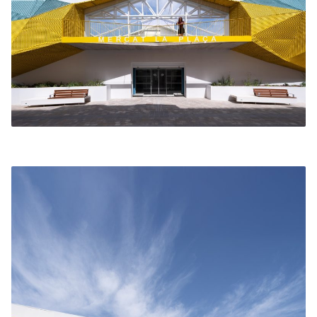
Calle Almoina, con el descubrimiento durante las
obras de restos arqueológicos provenientes de la
antigua fábrica de armas que fue este edificio en el
pasado. Se propuso por parte del Ayuntamiento el
marcado de la huella de estos muros en el suelo y
la instalación de paneles informativos.
Lamentablemente por este motivo, no se podía
cimentar en dicha zona que recorría
longitudinalmente toda la calle, evitando así
propuestas iniciales de zonas de sombra, juegos
infantiles, etc… quedando relegada la intervención
en esta calle a una serie de bancos y jardineras
para el descanso y uso de la calle.
En cuanto a la planta superior, la idea era clara: Al