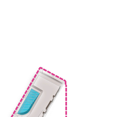
de luces insuficiente para cualquier otro
un aparthotel, con servicios comunes en
anta baja (recepción, zona café) y en
 de piso serán destinadas a
censor y patio son insuficientes para el
teresante espacialmente para resolverlo
ar con escalera, ascensor, patio de
rgo, la normativa de incendios (estamos
 solución como “tipo”.
on simulación de evacuación de personas,
ilación desarrollados en colaboración
 de dispositivos mecánicos que permiten