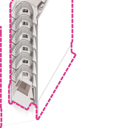
nalmente permitió validar y llevar
con una reinterpretación de los acabados
puso una batalla administrativa
as, es considerado por la normativa
mo “fuera de ordenación”. Debido a ello,
a reja metálica impropia del diseño
n clásico, único estilo admisible para una
 del centro de Alicante.
ue la arquitectura moderna alicantina no
ica arquitectura característica del centro
rgo, fue de agradecer que finalmente los
e forma que se nos permitiese recuperar