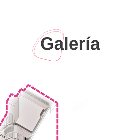
espacios diáfanos poco cualificados, con un patio 
uso que no sea el de oficina.
El encargo consiste en reconvertir el edificio en 
Galería
sótano (sala reuniones, gimnasio, ludoteca,…), pl
terraza (piscina y zona de descanso). Las plantas
apartamentos de corta y media estancia.
Inmediatamente advertimos que núcleo escalera/as
nuevo uso. En nuestra opinión, el esquema más in
sería aunar en una única gran pieza abierta circul
iluminación y corredor de habitaciones. Sin emba
en un edificio de PB+6 alturas) no contempla esta
A este punto siguió un largo desarrollo técnico c
evacuación de humos y complejos cálculos de vent
con la ingeniería Ipydo que, junto con un sistema