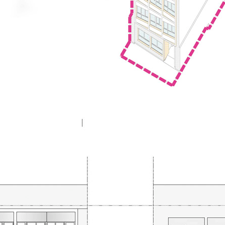
la fachada original sin necesidad de su reconstru
tendría que ver con el que planteó Paco Muñoz.