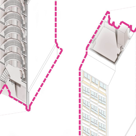
sellar las ventanas al patio en caso de incendio, fi
adelante el esquema planteado.
La restauración de la forma de fachada original, 
en forma de contraste de color amarillo/negro, su
interesante; resulta que el edificio, de PB+6 altur
(redactada mucho después de su construcción) co
cualquier modificación de las fachadas (retirar un
original) obligaría a construir unas nuevas de orde
obra nueva según normativa vigente para esa zona
Con esta normativa en la mano pudiera pensarse q
forma parte del patrimonio a preservar, y que la ún
es la construida un siglo y medio atrás. Sin emba
técnicos municipales interpretasen dicha norma d